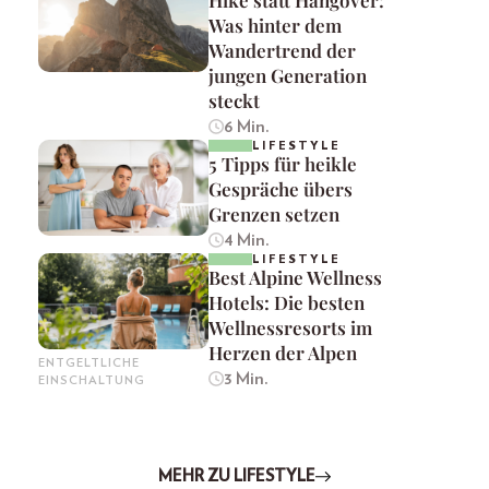
Hike statt Hangover:
Was hinter dem
Wandertrend der
jungen Generation
steckt
6 Min.
LIFESTYLE
5 Tipps für heikle
Gespräche übers
Grenzen setzen
4 Min.
LIFESTYLE
Best Alpine Wellness
Hotels: Die besten
Wellnessresorts im
Herzen der Alpen
ENTGELTLICHE
3 Min.
EINSCHALTUNG
MEHR ZU LIFESTYLE