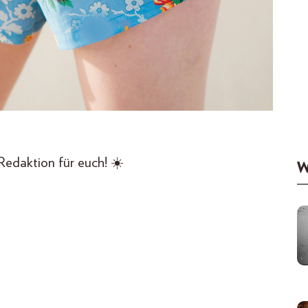
edaktion für euch! ☀️
W