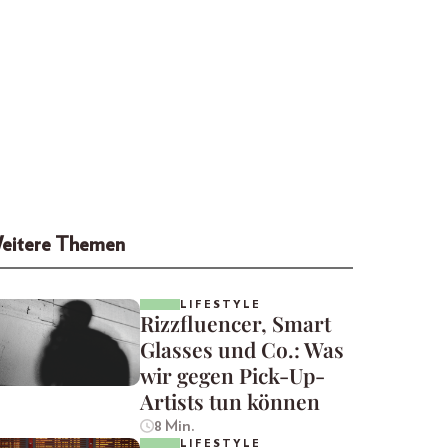
eitere Themen
LIFESTYLE
Rizzfluencer, Smart
Glasses und Co.: Was
wir gegen Pick-Up-
Artists tun können
8 Min.
LIFESTYLE