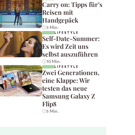
Carry on: Tipps für’s
Reisen mit
Handgepäck
3 Min.
LIFESTYLE
Self-Date-Summer:
Es wird Zeit uns
selbst auszuführen
10 Min.
LIFESTYLE
Zwei Generationen,
eine Klappe: Wir
testen das neue
Samsung Galaxy Z
Flip8
5 Min.