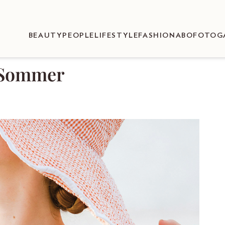
BEAUTY
PEOPLE
LIFESTYLE
FASHION
ABO
FOTOG
n Sommer