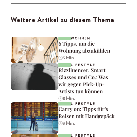
Weitere Artikel zu diesem Thema
WOHNEN
6 Tipps, um die
Wohnung abzukühlen
3 Min.
LIFESTYLE
Rizzfluencer, Smart
Glasses und Co.: Was
wir gegen Pick-Up-
Artists tun können
8 Min.
LIFESTYLE
Carry on: Tipps für’s
Reisen mit Handgepäck
3 Min.
LIFESTYLE