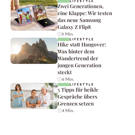
LIFESTYLE
Zwei Generationen,
eine Klappe: Wir testen
das neue Samsung
Galaxy Z Flip8
5 Min.
LIFESTYLE
Hike statt Hangover:
Was hinter dem
Wandertrend der
jungen Generation
steckt
6 Min.
LIFESTYLE
5 Tipps für heikle
Gespräche übers
Grenzen setzen
4 Min.