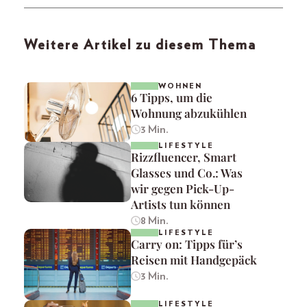
Weitere Artikel zu diesem Thema
WOHNEN
6 Tipps, um die
Wohnung abzukühlen
3 Min.
LIFESTYLE
Rizzfluencer, Smart
Glasses und Co.: Was
wir gegen Pick-Up-
Artists tun können
8 Min.
LIFESTYLE
Carry on: Tipps für’s
Reisen mit Handgepäck
3 Min.
LIFESTYLE