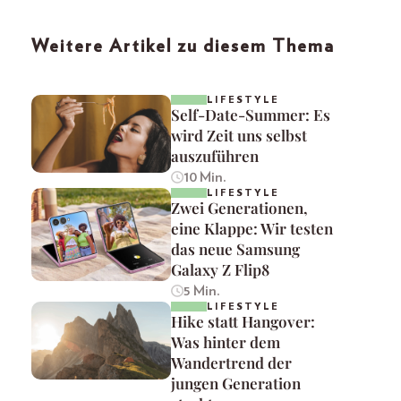
Weitere Artikel zu diesem Thema
LIFESTYLE
Self-Date-Summer: Es
wird Zeit uns selbst
auszuführen
10 Min.
LIFESTYLE
Zwei Generationen,
eine Klappe: Wir testen
das neue Samsung
Galaxy Z Flip8
5 Min.
LIFESTYLE
Hike statt Hangover:
Was hinter dem
Wandertrend der
jungen Generation