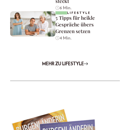
steckt
6 Min.
LIFESTYLE
5 Tipps für heikle
Gespräche übers
Grenzen setzen
4 Min.
MEHR ZU LIFESTYLE