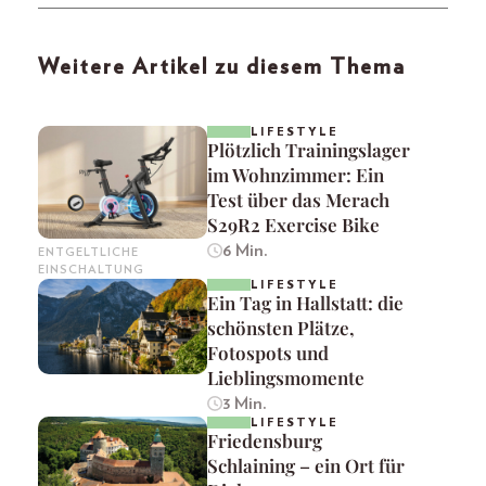
Weitere Artikel zu diesem Thema
LIFESTYLE
Plötzlich Trainingslager
im Wohnzimmer: Ein
Test über das Merach
S29R2 Exercise Bike
6 Min.
ENTGELTLICHE
EINSCHALTUNG
LIFESTYLE
Ein Tag in Hallstatt: die
schönsten Plätze,
Fotospots und
Lieblingsmomente
3 Min.
LIFESTYLE
Friedensburg
Schlaining – ein Ort für