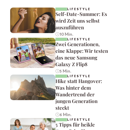
LIFESTYLE
Self-Date-Summer: Es
wird Zeit uns selbst
auszuführen
10 Min.
LIFESTYLE
Zwei Generationen,
eine Klappe: Wir testen
das neue Samsung
Galaxy Z Flip8
5 Min.
LIFESTYLE
Hike statt Hangover:
Was hinter dem
Wandertrend der
jungen Generation
steckt
6 Min.
LIFESTYLE
5 Tipps für heikle