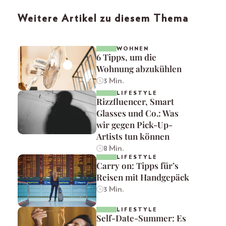
Weitere Artikel zu diesem Thema
WOHNEN
6 Tipps, um die
Wohnung abzukühlen
3 Min.
LIFESTYLE
Rizzfluencer, Smart
Glasses und Co.: Was
wir gegen Pick-Up-
Artists tun können
8 Min.
LIFESTYLE
Carry on: Tipps für’s
Reisen mit Handgepäck
3 Min.
LIFESTYLE
Self-Date-Summer: Es