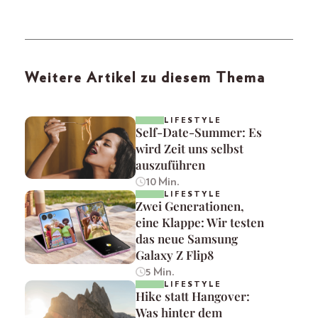
Weitere Artikel zu diesem Thema
LIFESTYLE
Self-Date-Summer: Es
wird Zeit uns selbst
auszuführen
10 Min.
LIFESTYLE
Zwei Generationen,
eine Klappe: Wir testen
das neue Samsung
Galaxy Z Flip8
5 Min.
LIFESTYLE
Hike statt Hangover:
Was hinter dem