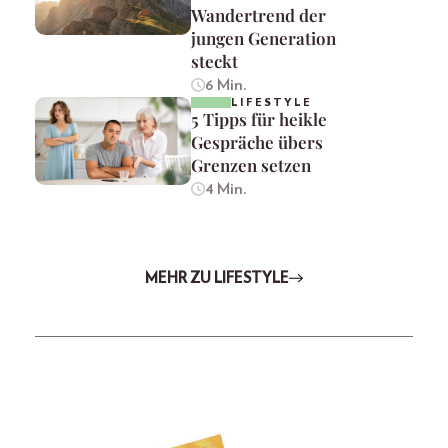
Wandertrend der
jungen Generation
steckt
6 Min.
LIFESTYLE
5 Tipps für heikle
Gespräche übers
Grenzen setzen
4 Min.
MEHR ZU LIFESTYLE