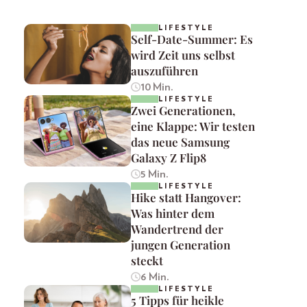
LIFESTYLE
Self-Date-Summer: Es
wird Zeit uns selbst
auszuführen
10 Min.
LIFESTYLE
Zwei Generationen,
eine Klappe: Wir testen
das neue Samsung
Galaxy Z Flip8
5 Min.
LIFESTYLE
Hike statt Hangover:
Was hinter dem
Wandertrend der
jungen Generation
steckt
6 Min.
LIFESTYLE
5 Tipps für heikle