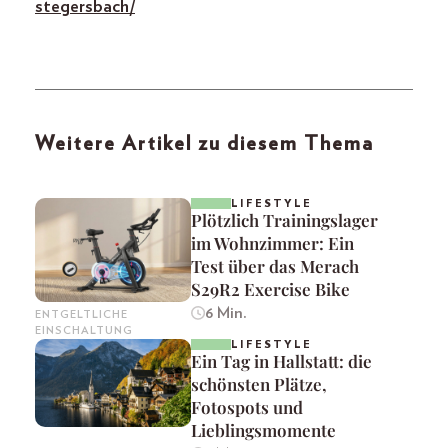
stegersbach/
Weitere Artikel zu diesem Thema
LIFESTYLE
Plötzlich Trainingslager
im Wohnzimmer: Ein
Test über das Merach
S29R2 Exercise Bike
6 Min.
ENTGELTLICHE
EINSCHALTUNG
LIFESTYLE
Ein Tag in Hallstatt: die
schönsten Plätze,
Fotospots und
Lieblingsmomente