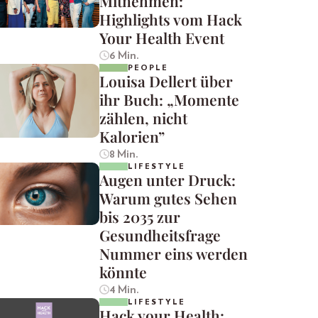
Mitnehmen:
Highlights vom Hack
Your Health Event
6 Min.
PEOPLE
Louisa Dellert über
ihr Buch: „Momente
zählen, nicht
Kalorien”
8 Min.
LIFESTYLE
Augen unter Druck:
Warum gutes Sehen
bis 2035 zur
Gesundheitsfrage
Nummer eins werden
könnte
4 Min.
LIFESTYLE
Hack your Health: