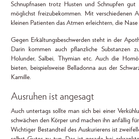
Schnupfnasen trotz Husten und Schnupfen gut s
möglichst freizubekommen. Mit verschiedenen A
kleinen Patienten das Atmen erleichtern, die Nase
Gegen Erkältungsbeschwerden steht in der Apoth
Darin kommen auch pflanzliche Substanzen zu
Holunder, Salbei, Thymian etc. Auch die Homö
bieten, beispielsweise Belladonna aus der Schwa
Kamille.
Ausruhen ist angesagt
Auch untertags sollte man sich bei einer Verkühl
schwächen den Körper und machen ihn anfällig fü
Wichtiger Bestandteil des Auskurierens ist zweifel
selbst Gutes zu tun. Das ist gerade bei erkrankt