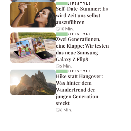
LIFESTYLE
Self-Date-Summer: Es
wird Zeit uns selbst
auszuführen
10 Min.
LIFESTYLE
Zwei Generationen,
eine Klappe: Wir testen
das neue Samsung
Galaxy Z Flip8
5 Min.
LIFESTYLE
Hike statt Hangover:
Was hinter dem
Wandertrend der
jungen Generation
steckt
6 Min.