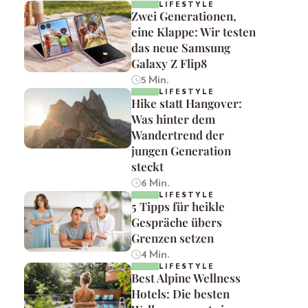
LIFESTYLE
Zwei Generationen,
eine Klappe: Wir testen
das neue Samsung
Galaxy Z Flip8
5 Min.
LIFESTYLE
Hike statt Hangover:
Was hinter dem
Wandertrend der
jungen Generation
steckt
6 Min.
LIFESTYLE
5 Tipps für heikle
Gespräche übers
Grenzen setzen
4 Min.
LIFESTYLE
Best Alpine Wellness
Hotels: Die besten