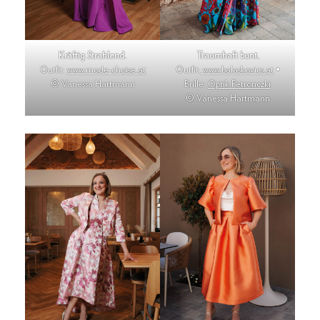
Kräftig Strahlend.
Traumhaft bunt.
Outfit:
www.mode-choise.at
Outfit:
www.balaskovics.at
•
© Vanessa Hartmann
Brille:
Optik Petronczki
© Vanessa Hartmann