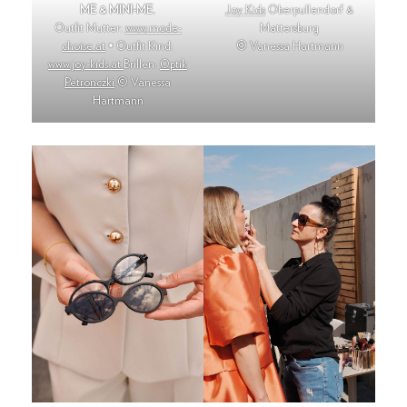
ME & MINI-ME.
Joy Kids
Oberpullendorf &
Outfit Mutter:
ww
w
.mode-
Mattersburg
choise.at
• Outfit Kind:
© Vanessa Hartmann
www.joy-kids.at
Brillen:
Optik
Petronczki
© Vanessa
Hartmann