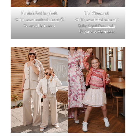
Herrlich Frühlingshaft.
Edel Glänzend.
Outfit:
www.mode-choise.at
©
Outfit:
www.balaskovics.at
•
Vanessa Hartmann
Brille:
Optik Petronczki
© Vanessa Hartmann