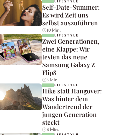
LIFESTYLE
Self-Date-Summer:
Es wird Zeit uns
selbst auszuführen
10 Min.
LIFESTYLE
Zwei Generationen,
eine Klappe: Wir
testen das neue
Samsung Galaxy Z
Flip8
5 Min.
LIFESTYLE
Hike statt Hangover:
Was hinter dem
Wandertrend der
jungen Generation
steckt
6 Min.
LIFESTYLE