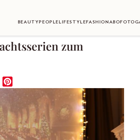
BEAUTY
PEOPLE
LIFESTYLE
FASHION
ABO
FOTOG
nachtsserien zum