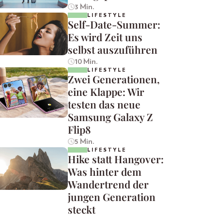
3 Min.
LIFESTYLE
Self-Date-Summer:
Es wird Zeit uns
selbst auszuführen
10 Min.
LIFESTYLE
Zwei Generationen,
eine Klappe: Wir
testen das neue
Samsung Galaxy Z
Flip8
5 Min.
LIFESTYLE
Hike statt Hangover:
Was hinter dem
Wandertrend der
jungen Generation
steckt