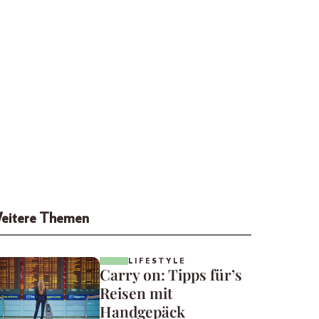
eitere Themen
LIFESTYLE
Carry on: Tipps für’s
Reisen mit
Handgepäck