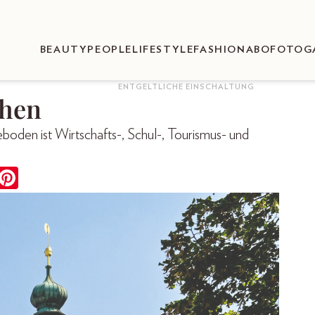
BEAUTY
PEOPLE
LIFESTYLE
FASHION
ABO
FOTOG
ENTGELTLICHE EINSCHALTUNG
chen
oden ist Wirtschafts-, Schul-, Tourismus- und