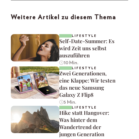
Weitere Artikel zu diesem Thema
LIFESTYLE
Self-Date-Summer: Es
wird Zeit uns selbst
auszuführen
10 Min.
LIFESTYLE
Zwei Generationen,
eine Klappe: Wir testen
das neue Samsung
Galaxy Z Flip8
5 Min.
LIFESTYLE
Hike statt Hangover:
Was hinter dem
Wandertrend der
jungen Generation