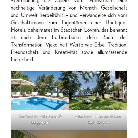
Weltordnung, die abseits vom Mainstream eine
nachhaltige Veränderung von Mensch, Gesellschaft
und Umwelt herbeiführt – und verwandelte sich vom
Geschäftsmann zum Eigentümer eines Boutique-
Hotels, beheimatet im Städtchen Lovran, das benannt
ist nach dem Lorbeerbaum, dem Baum der
Transformation. Vjeko hält Werte wie Erbe, Tradition,
Freundschaft und Kreativität sowie allumfassende
Liebe hoch.
Der Pool der Villa Astra ©
Villa Astra in Lovran © Lars
beigestellt
Dahl Jensen