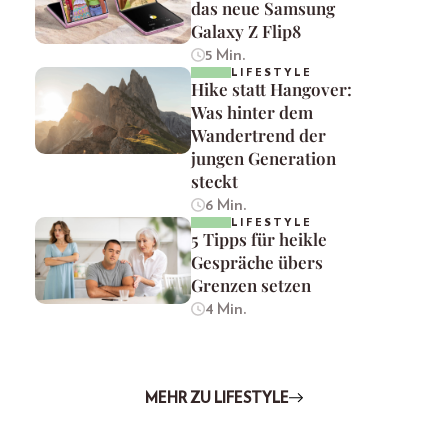
das neue Samsung
Galaxy Z Flip8
5 Min.
LIFESTYLE
Hike statt Hangover:
Was hinter dem
Wandertrend der
jungen Generation
steckt
6 Min.
LIFESTYLE
5 Tipps für heikle
Gespräche übers
Grenzen setzen
4 Min.
MEHR ZU LIFESTYLE