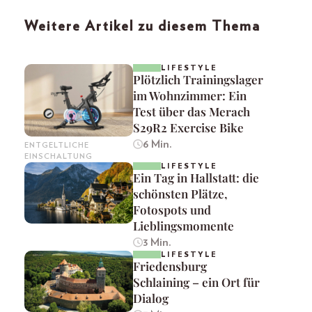
Weitere Artikel zu diesem Thema
LIFESTYLE
Plötzlich Trainingslager
im Wohnzimmer: Ein
Test über das Merach
S29R2 Exercise Bike
6 Min.
ENTGELTLICHE
EINSCHALTUNG
LIFESTYLE
Ein Tag in Hallstatt: die
schönsten Plätze,
Fotospots und
Lieblingsmomente
3 Min.
LIFESTYLE
Friedensburg
Schlaining – ein Ort für
Dialog