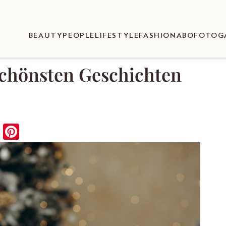
BEAUTY
PEOPLE
LIFESTYLE
FASHION
ABO
FOTOG
schönsten Geschichten