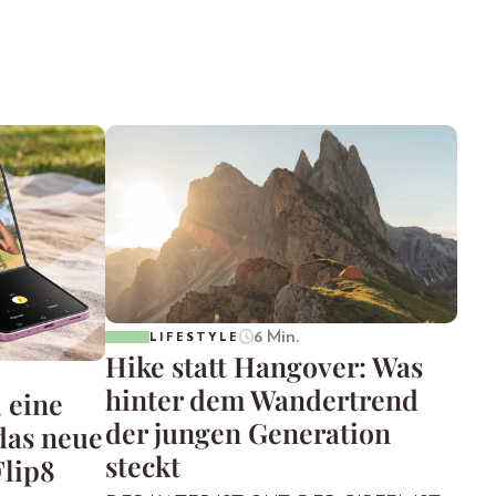
6 Min.
LIFESTYLE
Hike statt Hangover: Was
hinter dem Wandertrend
 eine
der jungen Generation
das neue
steckt
Flip8