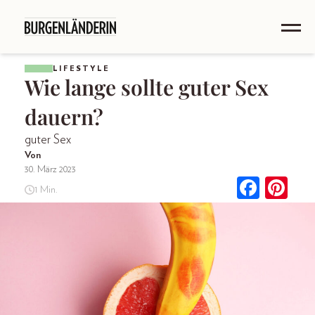
LIFESTYLE
Wie lange sollte guter Sex
dauern?
guter Sex
Von
30. März 2023
1 Min.