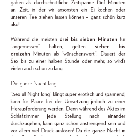
gaben als durchschnittliche Zeitspanne fünf Minuten
an. Zeit, in der wir ansonsten ein Ei kochen oder
unseren Tee ziehen lassen können – ganz schön kurz
also!
Während die meisten
drei bis sieben Minuten
für
“angemessen“ halten, gelten
sieben bis
dreizehn
Minuten als “wünschenswert“. Dauert der
Sex bis zu einer halben Stunde oder mehr, so wird’s
vielen auch schon zu lang.
Die ganze Nacht lang….
“Sex all Night long” klingt super erotisch und spannend,
kann für Paare bei der Umsetzung jedoch zu einer
Herausforderung werden. Denn während des Aktes im
Schlafzimmer jede Stellung nach einander
durchzugehen, kann ganz schön anstrengend sein und
vor allem viel Druck auslösen! Da die ganze Nacht in