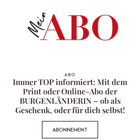
ABO
Immer TOP informiert: Mit dem
Print oder Online-Abo der
BURGENLÄNDERIN – ob als
Geschenk, oder für dich selbst!
ABONNEMENT