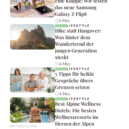
eine Klappe: Wir testen
das neue Samsung
Galaxy Z Flip8
5 Min.
LIFESTYLE
Hike statt Hangover:
Was hinter dem
Wandertrend der
jungen Generation
steckt
6 Min.
LIFESTYLE
5 Tipps für heikle
Gespräche übers
Grenzen setzen
4 Min.
LIFESTYLE
Best Alpine Wellness
Hotels: Die besten
Wellnessresorts im
Herzen der Alpen
ENTGELTLICHE