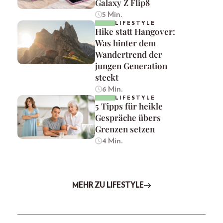
Galaxy Z Flip8
5 Min.
LIFESTYLE
Hike statt Hangover:
Was hinter dem
Wandertrend der
jungen Generation
steckt
6 Min.
LIFESTYLE
5 Tipps für heikle
Gespräche übers
Grenzen setzen
4 Min.
MEHR ZU LIFESTYLE