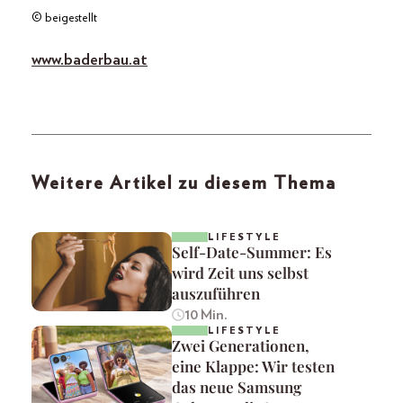
© beigestellt
www.baderbau.at
Weitere Artikel zu diesem Thema
LIFESTYLE
Self-Date-Summer: Es
wird Zeit uns selbst
auszuführen
10 Min.
LIFESTYLE
Zwei Generationen,
eine Klappe: Wir testen
das neue Samsung