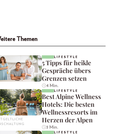
eitere Themen
LIFESTYLE
5 Tipps für heikle
Gespräche übers
Grenzen setzen
4 Min.
LIFESTYLE
Best Alpine Wellness
Hotels: Die besten
Wellnessresorts im
Herzen der Alpen
TGELTLICHE
INSCHALTUNG
3 Min.
LIFESTYLE