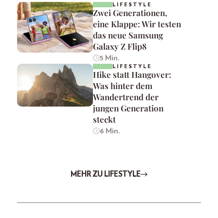
LIFESTYLE
Zwei Generationen,
eine Klappe: Wir testen
das neue Samsung
Galaxy Z Flip8
5 Min.
LIFESTYLE
Hike statt Hangover:
Was hinter dem
Wandertrend der
jungen Generation
steckt
6 Min.
MEHR ZU LIFESTYLE