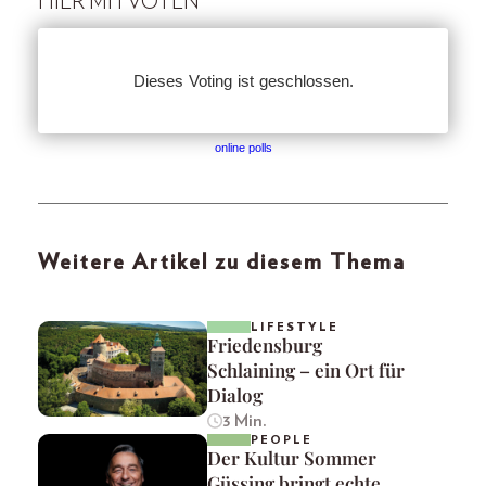
HIER MITVOTEN
online polls
Weitere Artikel zu diesem Thema
LIFESTYLE
Friedensburg
Schlaining – ein Ort für
Dialog
3 Min.
PEOPLE
Der Kultur Sommer
Güssing bringt echte