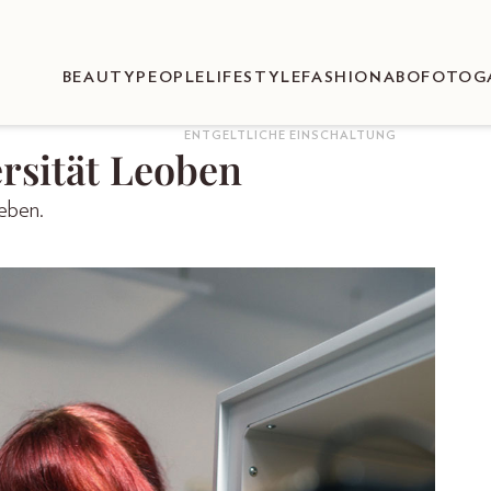
BEAUTY
PEOPLE
LIFESTYLE
FASHION
ABO
FOTOG
ENTGELTLICHE EINSCHALTUNG
rsität Leoben
eben.