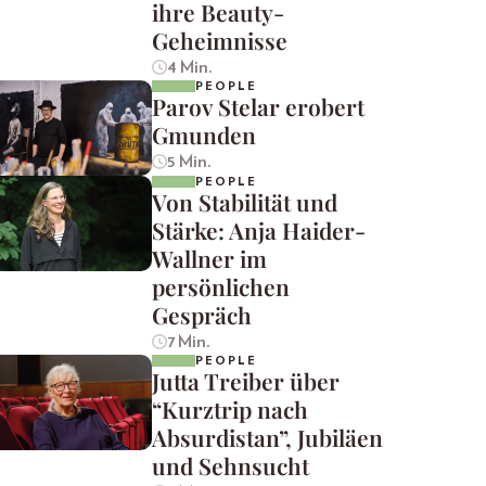
ihre Beauty-
Geheimnisse
4 Min.
PEOPLE
Parov Stelar erobert
Gmunden
5 Min.
PEOPLE
Von Stabilität und
Stärke: Anja Haider-
Wallner im
persönlichen
Gespräch
7 Min.
PEOPLE
Jutta Treiber über
“Kurztrip nach
Absurdistan”, Jubiläen
und Sehnsucht