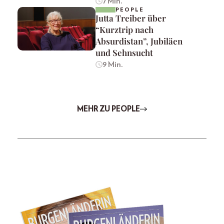
7 Min.
PEOPLE
Jutta Treiber über
“Kurztrip nach
Absurdistan”, Jubiläen
und Sehnsucht
9 Min.
MEHR ZU PEOPLE