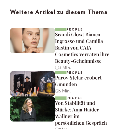
Weitere Artikel zu diesem Thema
PEOPLE
Scandi Glow: Bianca
Ingrosso und Camilla
Bastin von CAIA
Cosmetics verraten ihre
Beauty-Geheimnisse
4 Min.
PEOPLE
Parov Stelar erobert
Gmunden
5 Min.
PEOPLE
Von Stabilität und
Stärke: Anja Haider-
Wallner im
persönlichen Gespräch