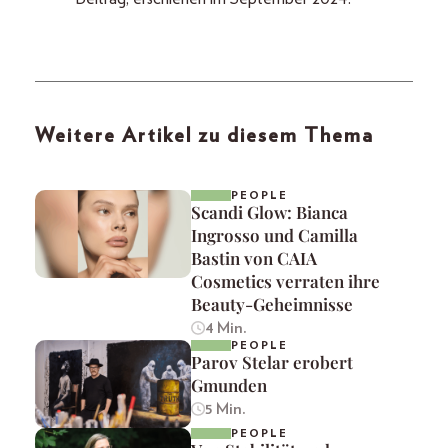
Weitere Artikel zu diesem Thema
PEOPLE
Scandi Glow: Bianca
Ingrosso und Camilla
Bastin von CAIA
Cosmetics verraten ihre
Beauty-Geheimnisse
4 Min.
PEOPLE
Parov Stelar erobert
Gmunden
5 Min.
PEOPLE