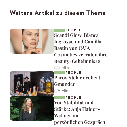
Weitere Artikel zu diesem Thema
PEOPLE
Scandi Glow: Bianca
Ingrosso und Camilla
Bastin von CAIA
Cosmetics verraten ihre
Beauty-Geheimnisse
4 Min.
PEOPLE
Parov Stelar erobert
Gmunden
5 Min.
PEOPLE
Von Stabilität und
Stärke: Anja Haider-
Wallner im
persönlichen Gespräch