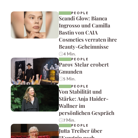
PEOPLE
Scandi Glow: Bianca
Ingrosso und Camilla
Bastin von CAIA
Cosmetics verraten ihre
Beauty-Geheimnisse
4 Min.
PEOPLE
Parov Stelar erobert
Gmunden
5 Min.
PEOPLE
Von Stabilität und
Stärke: Anja Haider-
Wallner im
persönlichen Gespräch
7 Min.
PEOPLE
Jutta Treiber über
“Kurztrip nach