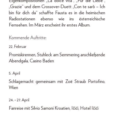
Eigenkompositionen „La dolce vita“, „Für die Liebe“,
„Grazie“ und dem Crossover-Duett „Con te sarò – Ich
bin für dich da“ schaffte Fausta es in die heimischen
Radiostationen ebenso wie ins österreichische
Fernsehen. Im März erscheint ihr erstes Album.
Kommende Auftritte:
22. Februar
Promiskirennen, Stuhleck am Semmering anschließende
Abendgala, Casino Baden
5. April
Schlagernacht gemeinsam mit Zoë Straub Portofino,
Wien
24. – 27. April
Fanreise mit Silvio Samoni Kroatien, Ičići, Hotel Ičići