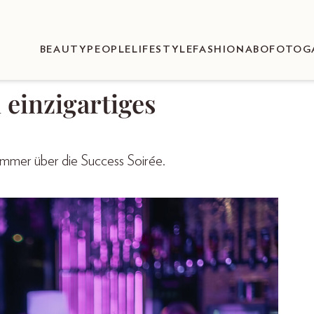
BEAUTY
PEOPLE
LIFESTYLE
FASHION
ABO
FOTOG
 einzigartiges
ammer über die Success Soirée.