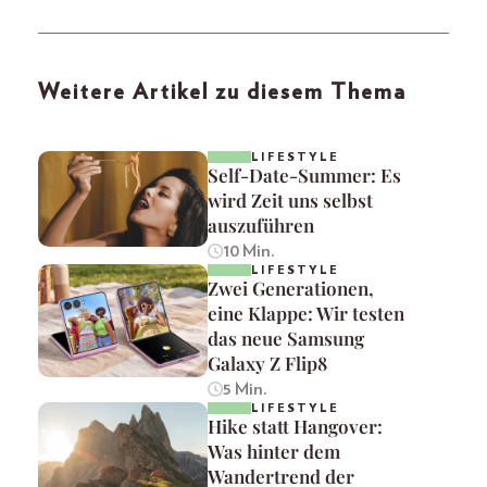
Weitere Artikel zu diesem Thema
LIFESTYLE
Self-Date-Summer: Es
wird Zeit uns selbst
auszuführen
10 Min.
LIFESTYLE
Zwei Generationen,
eine Klappe: Wir testen
das neue Samsung
Galaxy Z Flip8
5 Min.
LIFESTYLE
Hike statt Hangover:
Was hinter dem
Wandertrend der