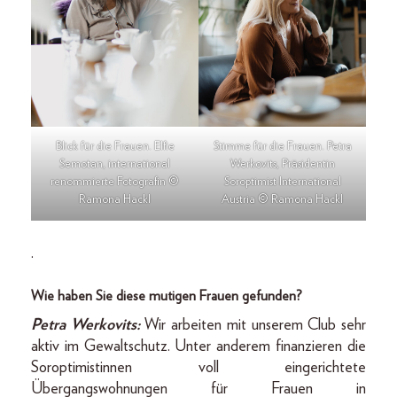
Blick für die Frauen. Elfie
Stimme für die Frauen. Petra
Semotan, international
Werkovits, Präsidentin
renommierte Fotografin ©
Soroptimist International
Ramona Hackl
Austria © Ramona Hackl
.
Wie haben Sie diese mutigen Frauen gefunden?
Petra Werkovits:
Wir arbeiten mit unserem Club sehr
aktiv im Gewaltschutz. Unter anderem finanzieren die
Soroptimistinnen voll eingerichtete
Übergangswohnungen für Frauen in