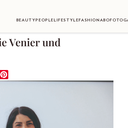
BEAUTY
PEOPLE
LIFESTYLE
FASHION
ABO
FOTOG
e Venier und