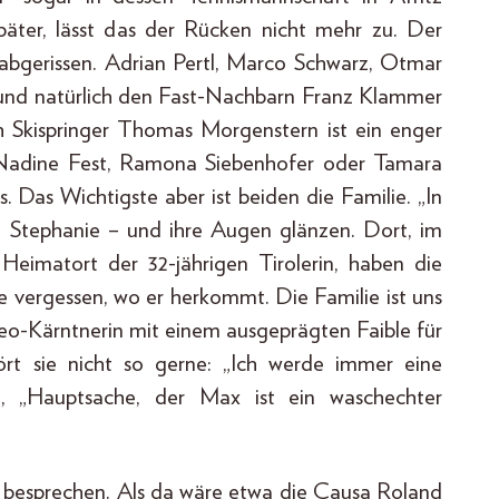
später, lässt das der Rücken nicht mehr zu. Der
 abgerissen. Adrian Pertl, Marco Schwarz, Otmar
l und natürlich den Fast-Nachbarn Franz Klammer
ch Skispringer Thomas Morgenstern ist ein enger
h. Nadine Fest, Ramona Siebenhofer oder Tamara
. Das Wichtigste aber ist beiden die Familie. „In
gt Stephanie – und ihre Augen glänzen. Dort, im
Heimatort der 32-jährigen Tirolerin, haben die
e vergessen, wo er herkommt. Die Familie ist uns
eo-Kärntnerin mit einem ausgeprägten Faible für
rt sie nicht so gerne: „Ich werde immer eine
ian, „Hauptsache, der Max ist ein waschechter
h besprechen. Als da wäre etwa die Causa Roland