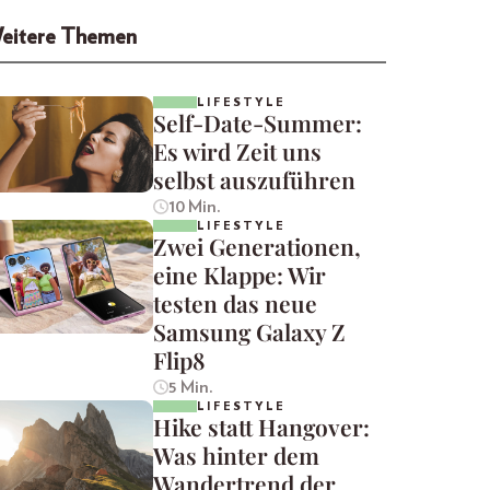
eitere Themen
LIFESTYLE
Self-Date-Summer:
Es wird Zeit uns
selbst auszuführen
10 Min.
LIFESTYLE
Zwei Generationen,
eine Klappe: Wir
testen das neue
Samsung Galaxy Z
Flip8
5 Min.
LIFESTYLE
Hike statt Hangover:
Was hinter dem
Wandertrend der