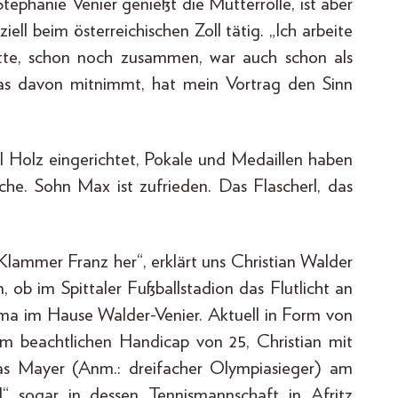
tephanie Venier genießt die Mutterrolle, ist aber
ziell beim österreichischen Zoll tätig. „Ich arbeite
tte, schon noch zusammen, war auch schon als
was davon mitnimmt, hat mein Vortrag den Sinn
 Holz eingerichtet, Pokale und Medaillen haben
he. Sohn Max ist zufrieden. Das Flascherl, das
Klammer Franz her“, erklärt uns Christian Walder
 ob im Spittaler Fußballstadion das Flutlicht an
Thema im Hause Walder-Venier. Aktuell in Form von
dem beachtlichen Handicap von 25, Christian mit
as Mayer (Anm.: dreifacher Olympiasieger) am
l“ sogar in dessen Tennismannschaft in Afritz