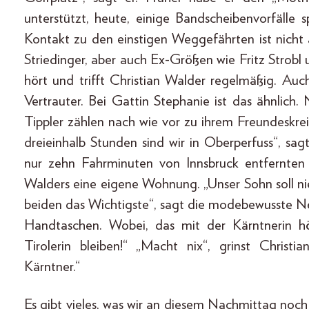
unterstützt, heute, einige Bandscheibenvorfälle 
Kontakt zu den einstigen Weggefährten ist nicht
Striedinger, aber auch Ex-Größen wie Fritz Strob
hört und trifft Christian Walder regelmäßig. Au
Vertrauter. Bei Gattin Stephanie ist das ähnlic
Tippler zählen nach wie vor zu ihrem Freundeskreis
dreieinhalb Stunden sind wir in Oberperfuss“, sa
nur zehn Fahrminuten von Innsbruck entfernten 
Walders eine eigene Wohnung. „Unser Sohn soll ni
beiden das Wichtigste“, sagt die modebewusste N
Handtaschen. Wobei, das mit der Kärntnerin hö
Tirolerin bleiben!“ „Macht nix“, grinst Christ
Kärntner.“
Es gibt vieles, was wir an diesem Nachmittag noc