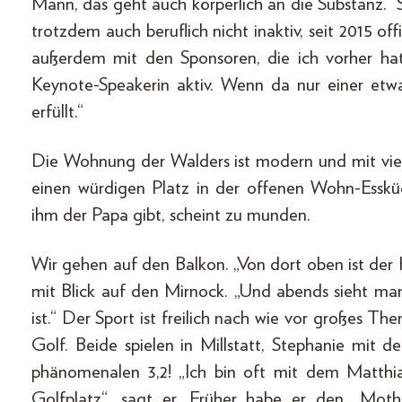
Mann, das geht auch körperlich an die Substanz.“ S
trotzdem auch beruflich nicht inaktiv, seit 2015 offi
außerdem mit den Sponsoren, die ich vorher ha
Keynote-Speakerin aktiv. Wenn da nur einer et
erfüllt.“
Die Wohnung der Walders ist modern und mit viel
einen würdigen Platz in der offenen Wohn-Essküc
ihm der Papa gibt, scheint zu munden.
Wir gehen auf den Balkon. „Von dort oben ist der 
mit Blick auf den Mirnock. „Und abends sieht man,
ist.“ Der Sport ist freilich nach wie vor großes 
Golf. Beide spielen in Millstatt, Stephanie mit 
phänomenalen 3,2! „Ich bin oft mit dem Matthi
Golfplatz“, sagt er. Früher habe er den „Moth