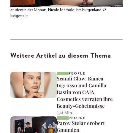
Studentin des Monats, Nicole Marhold, FH Burgenland ©
beigestellt
Weitere Artikel zu diesem Thema
PEOPLE
Scandi Glow: Bianca
Ingrosso und Camilla
Bastin von CAIA
Cosmetics verraten ihre
Beauty-Geheimnisse
4 Min.
PEOPLE
Parov Stelar erobert
Gmunden