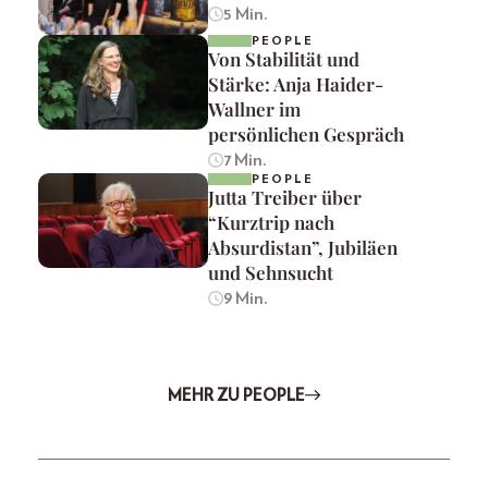
5 Min.
PEOPLE
Von Stabilität und
Stärke: Anja Haider-
Wallner im
persönlichen Gespräch
7 Min.
PEOPLE
Jutta Treiber über
“Kurztrip nach
Absurdistan”, Jubiläen
und Sehnsucht
9 Min.
MEHR ZU PEOPLE