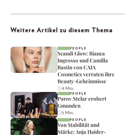
Weitere Artikel zu diesem Thema
PEOPLE
Scandi Glow: Bianca
Ingrosso und Camilla
Bastin von CAIA
Cosmetics verraten ihre
Beauty-Geheimnisse
4 Min.
PEOPLE
Parov Stelar erobert
Gmunden
5 Min.
PEOPLE
Von Stabilität und
Stärke: Anja Haider-