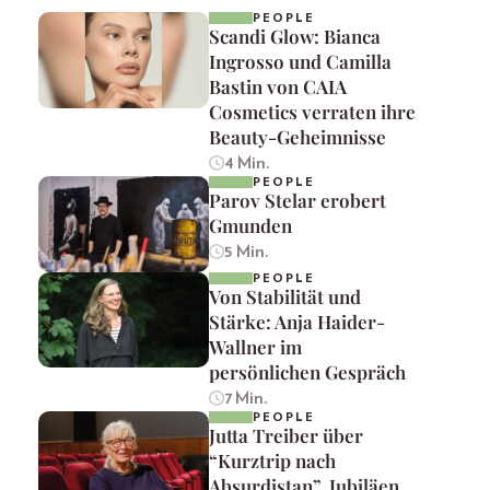
PEOPLE
Scandi Glow: Bianca
Ingrosso und Camilla
Bastin von CAIA
Cosmetics verraten ihre
Beauty-Geheimnisse
4 Min.
PEOPLE
Parov Stelar erobert
Gmunden
5 Min.
PEOPLE
Von Stabilität und
Stärke: Anja Haider-
Wallner im
persönlichen Gespräch
7 Min.
PEOPLE
Jutta Treiber über
“Kurztrip nach
Absurdistan”, Jubiläen