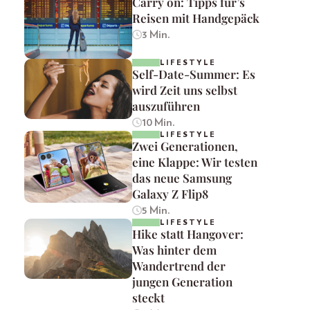
Carry on: Tipps für’s
Reisen mit Handgepäck
3 Min.
LIFESTYLE
Self-Date-Summer: Es
wird Zeit uns selbst
auszuführen
10 Min.
LIFESTYLE
Zwei Generationen,
eine Klappe: Wir testen
das neue Samsung
Galaxy Z Flip8
5 Min.
LIFESTYLE
Hike statt Hangover:
Was hinter dem
Wandertrend der
jungen Generation
steckt