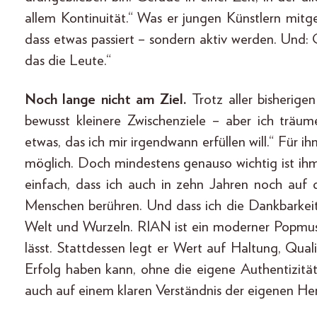
allem Kontinuität.“ Was er jungen Künstlern mitg
dass etwas passiert – sondern aktiv werden. Und:
das die Leute.“
Noch lange nicht am Ziel.
Trotz aller bisherige
bewusst kleinere Zwischenziele – aber ich träum
etwas, das ich mir irgendwann erfüllen will.“ Für ih
möglich. Doch mindestens genauso wichtig ist ihm,
einfach, dass ich auch in zehn Jahren noch auf
Menschen berühren. Und dass ich die Dankbarkeit f
Welt und Wurzeln. RIAN ist ein moderner Popmusik
lässt. Stattdessen legt er Wert auf Haltung, Qual
Erfolg haben kann, ohne die eigene Authentizitä
auch auf einem klaren Verständnis der eigenen Her