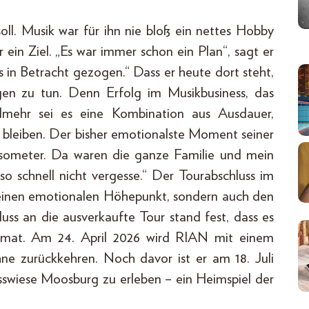
ll. Musik war für ihn nie bloß ein nettes Hobby
in Ziel. „Es war immer schon ein Plan“, sagt er
s in Betracht gezogen.“ Dass er heute dort steht,
gen zu tun. Denn Erfolg im Musikbusiness, das
ielmehr sei es eine Kombination aus Ausdauer,
 zu bleiben. Der bisher emotionalste Moment seiner
asometer. Da waren die ganze Familie und mein
so schnell nicht vergesse.“ Der Tourabschluss im
einen emotionalen Höhepunkt, sondern auch den
uss an die ausverkaufte Tour stand fest, dass es
Heimat. Am 24. April 2026 wird RIAN mit einem
e zurückkehren. Noch davor ist er am 18. Juli
sswiese Moosburg zu erleben – ein Heimspiel der