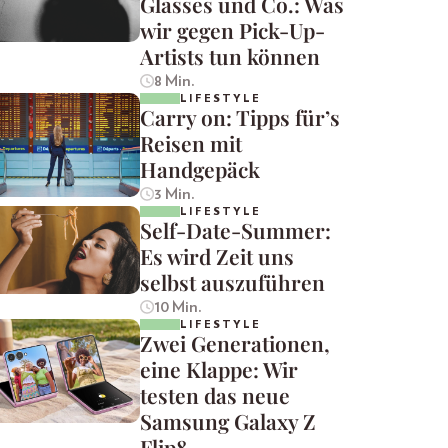
Glasses und Co.: Was
wir gegen Pick-Up-
Artists tun können
8 Min.
LIFESTYLE
Carry on: Tipps für’s
Reisen mit
Handgepäck
3 Min.
LIFESTYLE
Self-Date-Summer:
Es wird Zeit uns
selbst auszuführen
10 Min.
LIFESTYLE
Zwei Generationen,
eine Klappe: Wir
testen das neue
Samsung Galaxy Z
Flip8