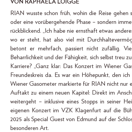
VON RAPHAELA LOIGGE
RIAN wusste schon früh, wohin die Reise gehen so
oder eine vorübergehende Phase – sondern immer e
rückblickend. „Ich habe nie ernsthaft etwas andere
wo er steht, hat also viel mit Durchhaltevermö
betont er mehrfach, passiert nicht zufällig. V
Beharrlichkeit und der Fähigkeit, sich selbst treu
Karriere? „Ganz klar: Das Konzert im Wiener G
Freundeskreis da. Es war ein Höhepunkt, den ich 
Wiener Gasometer markierte für RIAN nicht nur 
Auftakt zu einem neuen Kapitel: Direkt im Anschl
weitergeht – inklusive eines Stopps in seiner 
eigenen Konzert im VZK Klagenfurt auf die Bühn
2025 als Special Guest von Edmund auf der Schlo
besonderen Art.