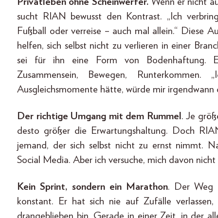
Privatleben ohne Scheinwerfer.
Wenn er nicht au
sucht RIAN bewusst den Kontrast. „Ich verbring
Fußball oder verreise – auch mal allein.“ Diese A
helfen, sich selbst nicht zu verlieren in einer Branc
sei für ihn eine Form von Bodenhaftung. 
Zusammensein, Bewegen, Runterkommen. „
Ausgleichsmomente hätte, würde mir irgendwann d
Der richtige Umgang mit dem Rummel
. Je grö
desto größer die Erwartungshaltung. Doch RIAN
jemand, der sich selbst nicht zu ernst nimmt. 
Social Media. Aber ich versuche, mich davon nicht a
Kein Sprint, sondern ein Marathon
. Der Weg 
konstant. Er hat sich nie auf Zufälle verlassen,
drangeblieben bin. Gerade in einer Zeit, in der al