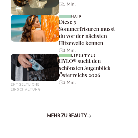
5 Min.
HAIR
Diese 5
Sommerfrisuren musst
du vor der nächsten
Hitzewelle kennen
3 Min.
LIFESTYLE
HYLO® sucht den
schönsten Augenblick
Österreichs 2026
2 Min.
ENTGELTLICHE
EINSCHALTUNG
MEHR ZU BEAUTY