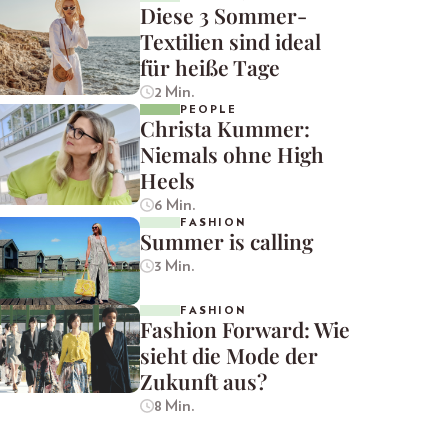
Diese 3 Sommer-
Textilien sind ideal
für heiße Tage
2 Min.
PEOPLE
Christa Kummer:
Niemals ohne High
Heels
6 Min.
FASHION
Summer is calling
3 Min.
FASHION
Fashion Forward: Wie
sieht die Mode der
Zukunft aus?
8 Min.