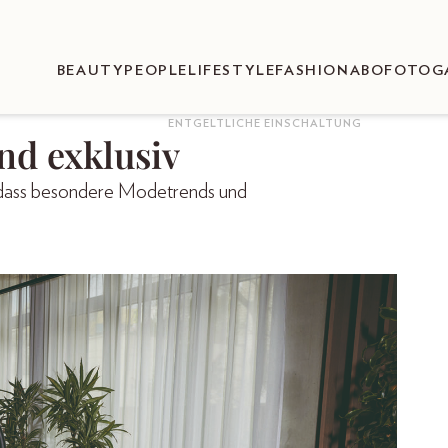
BEAUTY
PEOPLE
LIFESTYLE
FASHION
ABO
FOTOG
ENTGELTLICHE EINSCHALTUNG
nd exklusiv
 dass besondere Modetrends und