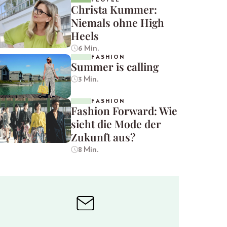
Christa Kummer:
Niemals ohne High
Heels
6 Min.
FASHION
Summer is calling
3 Min.
FASHION
Fashion Forward: Wie
sieht die Mode der
Zukunft aus?
8 Min.