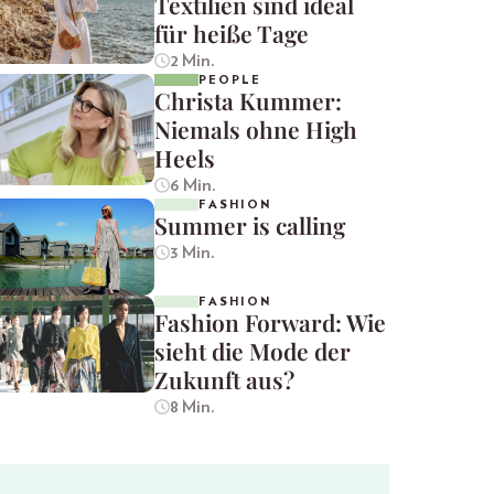
Textilien sind ideal
für heiße Tage
2 Min.
PEOPLE
Christa Kummer:
Niemals ohne High
Heels
6 Min.
FASHION
Summer is calling
3 Min.
FASHION
Fashion Forward: Wie
sieht die Mode der
Zukunft aus?
8 Min.