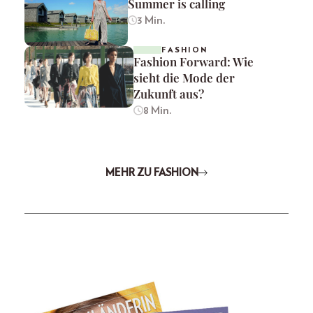
Summer is calling
3 Min.
FASHION
Fashion Forward: Wie
sieht die Mode der
Zukunft aus?
8 Min.
MEHR ZU FASHION