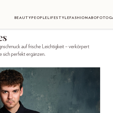
BEAUTY
PEOPLE
LIFESTYLE
FASHION
ABO
FOTOG
es
gnschmuck auf frische Leichtigkeit – verkörpert
e sich perfekt ergänzen.