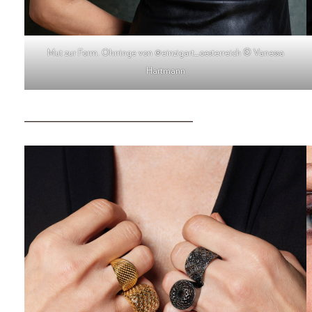
Mut zur Form. Ohrringe von @einzigart_oesterreich © Vanessa
Hartmann
______________________