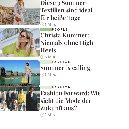
Diese 3 Sommer-
Textilien sind ideal
für heiße Tage
2 Min.
PEOPLE
Christa Kummer:
Niemals ohne High
Heels
6 Min.
FASHION
Summer is calling
3 Min.
FASHION
Fashion Forward: Wie
sieht die Mode der
Zukunft aus?
8 Min.