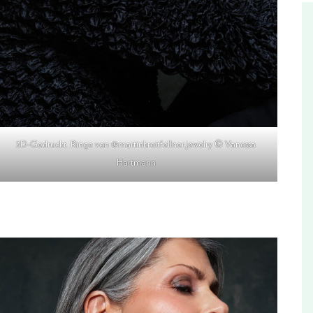
3D-Gedruckt. Ringe von @martinbreitfellner.jewelry © Vanessa
Hartmann