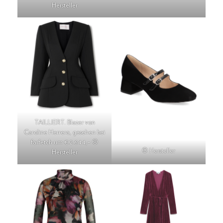
Hersteller
TAILLIERT. Blazer von
Caroline Herrera, gesehen bei
farfetch um € 2.644,– ©
© Hersteller
Hersteller