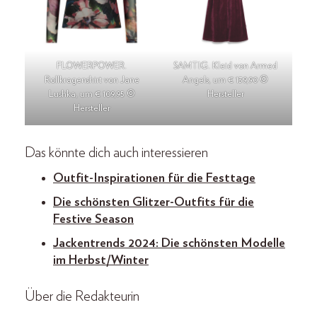
FLOWERPOWER.
SAMTIG. Kleid von Armed
Rollkragenshirt von Jane
Angels, um € 139,90 ©
Lushka, um € 109,95 ©
Hersteller
Hersteller
Das könnte dich auch interessieren
Outfit-Inspirationen für die Festtage
Die schönsten Glitzer-Outfits für die
Festive Season
Jackentrends 2024: Die schönsten Modelle
im Herbst/Winter
Über die Redakteurin