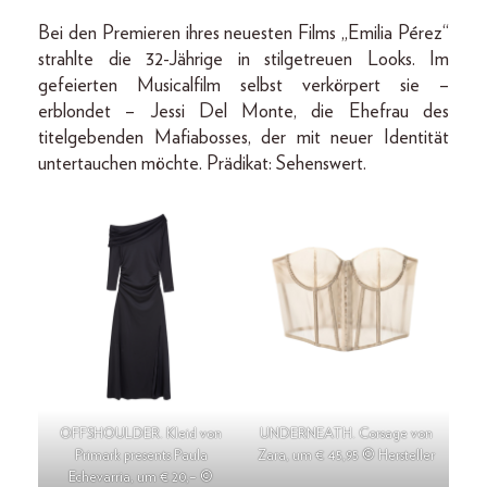
Bei den Premieren ihres neuesten Films „Emilia Pérez“
strahlte die 32-Jährige in stilgetreuen Looks. Im
gefeierten Musicalfilm selbst verkörpert sie –
erblondet – Jessi Del Monte, die Ehefrau des
titelgebenden Mafiabosses, der mit neuer Identität
untertauchen möchte. Prädikat: Sehenswert.
OFFSHOULDER. Kleid von
UNDERNEATH. Corsage von
Primark presents Paula
Zara, um € 45,95 © Hersteller
Echevarria, um € 20,– ©