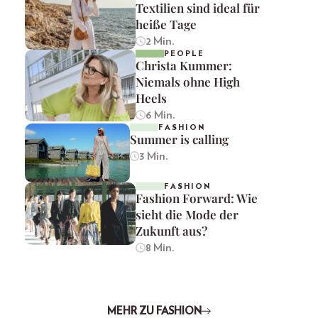
Textilien sind ideal für
heiße Tage
2 Min.
PEOPLE
Christa Kummer:
Niemals ohne High
Heels
6 Min.
FASHION
Summer is calling
3 Min.
FASHION
Fashion Forward: Wie
sieht die Mode der
Zukunft aus?
8 Min.
MEHR ZU FASHION