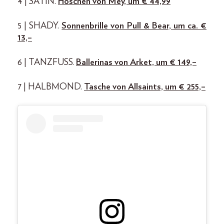
4 | SATIN.
Höschen von Mey, um € 44,99
5 | SHADY.
Sonnenbrille von Pull & Bear, um ca. €
13,–
6 | TANZFUSS.
Ballerinas von Arket, um € 149,–
7 | HALBMOND.
Tasche von Allsaints, um € 255,–