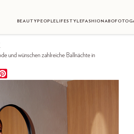
BEAUTY
PEOPLE
LIFESTYLE
FASHION
ABO
FOTOG
t
de und wünschen zahlreiche Ballnächte in