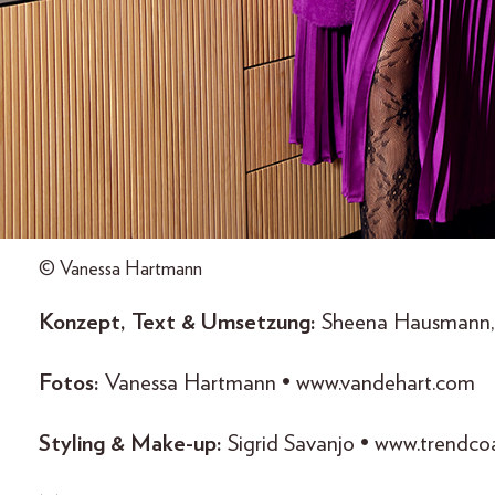
© Vanessa Hartmann
Konzept, Text & Umsetzung:
Sheena Hausmann, 
Fotos:
Vanessa Hartmann • www.vandehart.com
Styling & Make-up:
Sigrid Savanjo • www.trendco