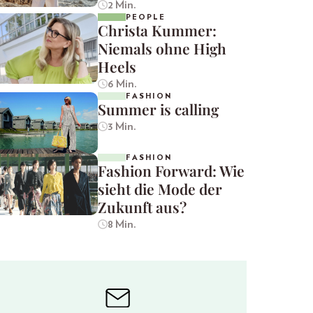
2 Min.
PEOPLE
Christa Kummer:
Niemals ohne High
Heels
6 Min.
FASHION
Summer is calling
3 Min.
FASHION
Fashion Forward: Wie
sieht die Mode der
Zukunft aus?
8 Min.